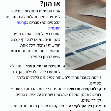
או הון
?
אחת הטעויות הנפוצות בפרישה
לפנסיה היא התנהלות לא נכונה עם
הכספים המצטברים ב
קרנות
הפנסיה
.
האם כדאי למשוך את הכספים
כהון חד-פעמי או להעדיף קצבה
חודשית יציבה? לכל אחת
מהאפשרויות יתרונות וחסרונות
שיש לבחון בקפידה:
משיכת הון חד-פעמי
– מובילה
לחופש כלכלי ולנזילות, אך גם
גורמת לבזבוז מהיר ולחשיפה לסיכונים כלכליים בלתי
צפויים.
קבלת קצבה חודשית
– מספקת יציבות והכנסה קבועה, אך
דורשת תכנון מוקדם שמבטיח שמירה על איכות החיים
לאורך שנים.
איזון בין הון לקצבה
–
חלוקה חכמה בין סכום חד-פעמי