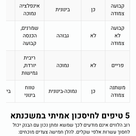
קבועה
אינפלציה
כן
בינונית
בינ
צמודה
נמוכה
קבועה
שמרנים,
לא
לא
גבוהה
הכנסה
נמ
צמודה
קבועה
ריבית
פריים
לא
נמוכה
יורדת,
גב
גמישות
משתנה
טווח
כן
נמוכה-בינונית
בינוני
צמודה
בינוני
5 טיפים לחיסכון אמיתי במשכנתא
רוב הלווים אינם מודעים לכך שמשא ומתן נכון עם הבנק יכול
לחסוך עשרות אלפי שקלים. להלן חמישה צעדים מוכחים: