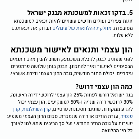
5. בדקו זכאות למשכנתא מבנק ישראל
זוגות צעירים ועולים חדשים עשויים להיות זכאים למשכנתא
מסובסדת.
מחלקת ההלוואות של עיגולים
תבדוק את זכאותכם
ללא עלות.
הון עצמי ותנאים לאישור משכנתא
לפני שפונים לבנק לקבלת משכנתא, חשוב להבין מהם התנאים
הבסיסיים לאישור ואיך להתכונן. הבנק בוחן שלושה פרמטרים
עיקריים: יכולת החזר חודשית, גובה ההון העצמי ודירוג אשראי.
כמה הון עצמי דרוש?
בנק ישראל דורש לפחות 25% הון עצמי לרוכשי דירה ראשונה,
30% לרוכשי דירה שנייה ו-50% למשקיעים. הון עצמי יכול
להגיע ממקורות שונים: חסכונות פרטיים,
קרן השתלמות
,
קרן
פנסיה
, עזרת הורים או דירה שנמכרת. סכום ההון העצמי משפיע
ישירות על גובה החזר החודשי ועל סך הריבית שתשלמו לאורך
כל חיי ההלוואה.