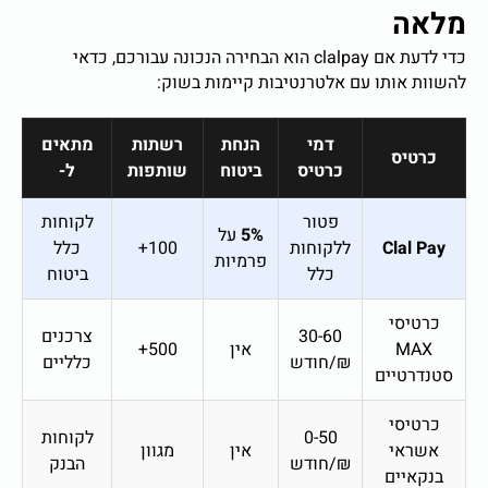
מלאה
כדי לדעת אם clalpay הוא הבחירה הנכונה עבורכם, כדאי
להשוות אותו עם אלטרנטיבות קיימות בשוק:
דמי
הנחת
רשתות
מתאים
כרטיס
כרטיס
ביטוח
שותפות
ל-
פטור
לקוחות
5%
על
Clal Pay
ללקוחות
100+
כלל
פרמיות
כלל
ביטוח
כרטיסי
30-60
צרכנים
MAX
אין
500+
₪/חודש
כלליים
סטנדרטיים
כרטיסי
0-50
לקוחות
אשראי
אין
מגוון
₪/חודש
הבנק
בנקאיים