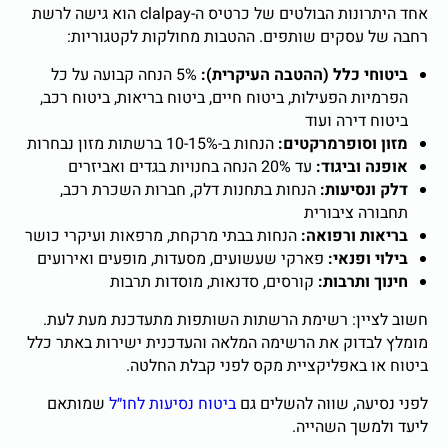
אחד היתרונות הבולטים של כרטיס ה-clalpay הוא גישה לרשת
רחבה של עסקים שותפים. ההטבות מחולקות לקטגוריות:
ביטוחי כלל (ההטבה העיקרית):
5% הנחה קבועה על כל
הפרמיות הפעילות, ביטוח חיים, ביטוח בריאות, ביטוח רכב,
ביטוח דירה ועוד
מזון וסופרמרקטים:
הנחות ב-10-15% ברשתות מזון נבחרות
אופנה וביגוד:
עד 20% הנחה בחנויות בגדים ואביזרים
דלק ונסיעות:
הנחות בתחנות דלק, חברות השכרת רכב,
תחבורה ציבורית
בריאות ורפואה:
הנחות בבתי מרקחת, מרפאות ועיקרי כושר
בילוי ופנאי:
פארקי שעשועים, מסעדות, מופעים ואירועים
חינוך ותרבות:
קורסים, סדנאות, מוסדות תרבות
חשוב לציין: רשימת הרשתות השותפות מתעדכנת מעת לעת.
מומלץ לבדוק את הרשימה המלאה והעדכנית ישירות באתר כלל
ביטוח או באפליקציית מקס לפני קבלת החלטה.
לפני נסיעה, שווה להשלים גם
ביטוח נסיעות לחו״ל
שמותאם
ליעד ולמשך השהייה.