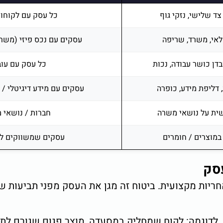
צד שלישי, נזקי גוף
כל עסק עם לקוחות
מלאי, משרד, שריפה
עסקים עם נכס פיזי (משרד
בדן כושר עבודה, נכות
כל עסק עם עוב
דליפת מידע, כופרה
עסקים עם מידע דיגיטלי /
שית על נושאי משרה
חברות / נושאי 
במוצרים / חומרים
עסקים שמשווקים ל
סק
חריות מקצועית. ביטוח זה מגן את העסק מפני תביעות ש
ם. לדוגמה: לקוח שמחליק במסעדה, מוצר פגום שגורם לתא