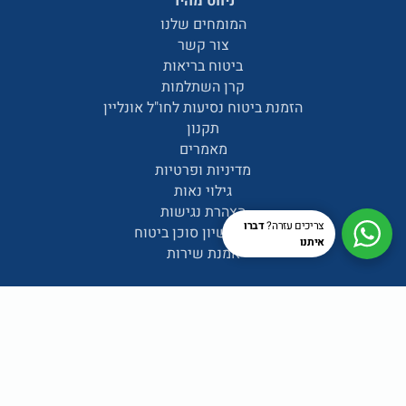
ניווט מהיר
המומחים שלנו
צור קשר
ביטוח בריאות
קרן השתלמות
הזמנת ביטוח נסיעות לחו"ל אונליין
תקנון
מאמרים
מדיניות ופרטיות
גילוי נאות
הצהרת נגישות
צריכים עזרה?
דברו
פרטי רישיון סוכן ביטוח
איתנו
אמנת שירות
יצירת קשר
עיגולים סוכנות לביטוח הערבה 1 גבעת שמואל טל.
office@igoolim.co.il
0559139611