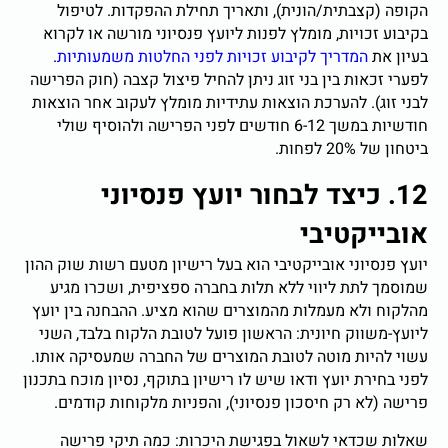
הקופה (קצבתית/הונית), ותאריך תחילת ההפקדות. לטיפול
בקיבוע זכויות, מומלץ לפנות ליועץ פנסיוני מורשה או לקרוא
בעיון את
המדריך לקיבוע זכויות לפני החלטות משמעותיות
.
לפערי זכאות בין בני זוג ניתן להחיל פיצול קצבה (חוק הפרישה
לבני זוג). להערכת הוצאות עתידיות מומלץ לעקוב אחר הוצאות
חודשיות במשך 6-12 חודשים לפני הפרישה ולהוסיף שולי
ביטחון של 20% לפחות.
12. כיצד לבחור יועץ פנסיוני
אובייקטיבי
יועץ פנסיוני אובייקטיבי הוא בעל רישיון מטעם רשות שוק ההון
שמוסמך לתת ליווי ללא תלות בחברה ספציפית, ושכרו מגיע
מהלקוח ולא מעמלות מהמוצרים שהוא מציע. ההבחנה בין יועץ
ליועץ-משווק חיונית: הראשון פועל לטובת הלקוח בלבד, השני
עשוי להיות מוטה לטובת המוצרים של החברה שמעסיקה אותו.
לפני בחירת יועץ ודאו שיש לו רישיון בתוקף, נסיון מוכח בתכנון
פרישה (לא רק חיסכון פנסיוני), והפניות מלקוחות קודמים.
שאלות שכדאי לשאול בפגישת היכרות: כמה תיקי פרישה