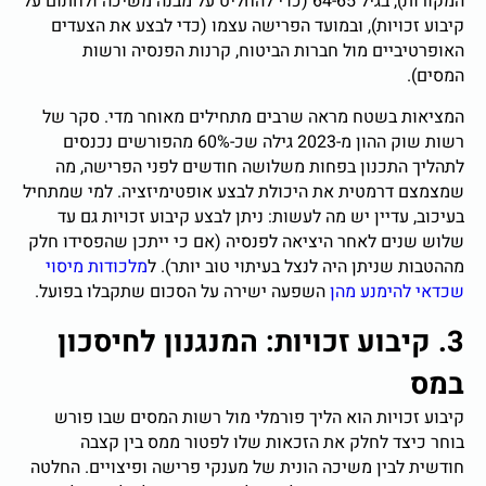
המקורות), בגיל 64-65 (כדי להחליט על מבנה משיכה ולחתום על
קיבוע זכויות), ובמועד הפרישה עצמו (כדי לבצע את הצעדים
האופרטיביים מול חברות הביטוח, קרנות הפנסיה ורשות
המסים).
המציאות בשטח מראה שרבים מתחילים מאוחר מדי. סקר של
רשות שוק ההון מ-2023 גילה שכ-60% מהפורשים נכנסים
לתהליך התכנון בפחות משלושה חודשים לפני הפרישה, מה
שמצמצם דרמטית את היכולת לבצע אופטימיזציה. למי שמתחיל
בעיכוב, עדיין יש מה לעשות: ניתן לבצע קיבוע זכויות גם עד
שלוש שנים לאחר היציאה לפנסיה (אם כי ייתכן שהפסידו חלק
מההטבות שניתן היה לנצל בעיתוי טוב יותר). ל
מלכודות מיסוי
שכדאי להימנע מהן
השפעה ישירה על הסכום שתקבלו בפועל.
3. קיבוע זכויות: המנגנון לחיסכון
במס
קיבוע זכויות הוא הליך פורמלי מול רשות המסים שבו פורש
בוחר כיצד לחלק את הזכאות שלו לפטור ממס בין קצבה
חודשית לבין משיכה הונית של מענקי פרישה ופיצויים. החלטה