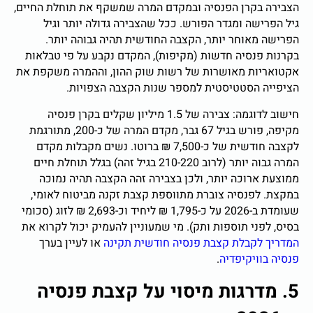
הצבירה בקרן הפנסיה ובמקדם המרה שמשקף את תוחלת החיים,
גיל הפרישה ומגדר הפורש. ככל שהצבירה גדולה יותר וגיל
הפרישה מאוחר יותר, הקצבה החודשית תהיה גבוהה יותר.
בקרנות פנסיה חדשות (מקיפות), המקדם נקבע על פי טבלאות
אקטואריות מאושרות של רשות שוק ההון, וההמרה משקפת את
הציפייה הסטטיסטית למספר שנות הקצבה הצפויות.
חישוב לדוגמה: צבירה של 1.5 מיליון שקלים בקרן פנסיה
מקיפה, פורש בגיל 67 גבר, מקדם המרה של כ-200, מתורגמת
לקצבה חודשית של כ-7,500 ₪ ברוטו. נשים מקבלות מקדם
המרה גבוה יותר (לרוב 210-220 בגיל זהה) בגלל תוחלת חיים
ממוצעת ארוכה יותר, ולכן בצבירה זהה הקצבה תהיה נמוכה
במקצת. לפנסיה צוברת מתווספת קצבת זקנה מביטוח לאומי,
שעומדת ב-2026 על כ-1,795 ₪ ליחיד וכ-2,693 ₪ לזוג (סכומי
בסיס, לפני תוספות ותק). מי שמעוניין להעמיק יכול לקרוא את
המדריך לקבלת קצבת פנסיה חודשית תקינה
או לעיין בערך
פנסיה בוויקיפדיה
.
5. מדרגות מיסוי על קצבת פנסיה