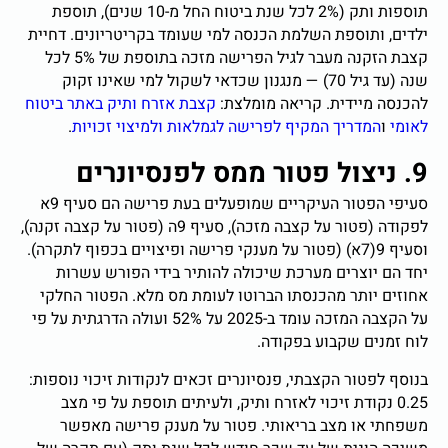
תוספות ותק (2% לכל שנת ביטוח החל מ-10 שנים), תוספת
ילדים, ותוספת השלמת הכנסה למי שעומד בקריטריונים. דחיית
קצבת הזקנה מעבר לגיל הפרישה מזכה בתוספת של 5% לכל
שנה (עד גיל 70) — מנגנון שכדאי לשקול למי שאינו זקוק
להכנסה מיידית. קריאה מומלצת:
קצבת אזרח ותיק באתר ביטוח
לאומי
ו
המדריך המקיף לפרישה לגמלאות ולמיצוי זכויות
.
9. ניצול פטור ממס לפנסיונרים
סעיפי הפטור העיקריים שמופעלים בעת פרישה הם סעיף 9א
לפקודה (פטור על קצבה מזכה), סעיף 9ה (פטור על קצבה זקנה),
וסעיף 9(7א) (פטור על מענקי פרישה ופיצויים בכפוף לתקרה).
יחד הם יוצרים מערכת שיכולה להותיר בידי הפורש עשרות
אחוזים יותר מהכנסתו הברוטו לעומת מס מלא. הפטור החלקי
על הקצבה המזכה עומד ב-2025 על 52% ועולה הדרגתית על פי
לוח זמנים שקבוע בפקודה.
בנוסף לפטור הקצבתי, פנסיונרים זכאים לנקודות זיכוי נוספות:
0.25 נקודת זיכוי לאזרח ותיק, ולעיתים תוספת על פי מצב
משפחתי או מצב בריאותי. פטור על מענק פרישה מאפשר