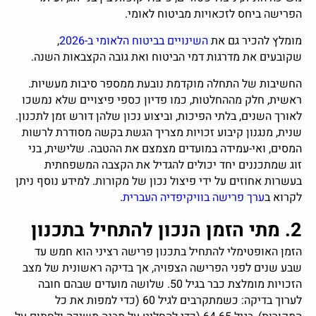
הפרישה ביחס לזכאויות מביטוח לאומי.
מומלץ להכיר גם את
השינויים בביטוח הלאומי ב-2026
,
שקובעים את מדרגות דמי הביטוח ואת גובה הקצבאות השנה.
החשיבות של התחלה מוקדמת נובעת ממספר סיבות מעשיות.
ראשית, חלק מההחלטות, כמו פדיון כספי פיצויים שלא נמשכו
לאורך השנים, בלתי הפיכות, וביצוע נכון שלהן דורש זמן לתכנון.
שנית, מנגנון קיבוע זכויות מצריך הגשת בקשה מסודרת לרשות
המסים, ואי-עמידה במועדים מצמצם את ההטבה. שלישית, בני
זוג שמתכננים יחד יכולים להגדיל את הקצבה המשפחתית
בעשרות אחוזים על ידי פיצול נכון של מקורות. למידע נוסף ניתן
לקרוא ב
ערך פרישה בוויקיפדיה העברית
.
2. מתי הזמן הנכון להתחיל בתכנון
הזמן האופטימלי להתחיל בתכנון פרישה רציני הוא חמש עד
שבע שנים לפני הפרישה הצפויה, אך בדיקה ראשונית של מצב
הזכויות מומלצת כבר בגיל 50. שלושה מועדים שבהם חובה
לערוך בדיקה: כשמתקרבים לגיל 60 (כדי למפות את כל