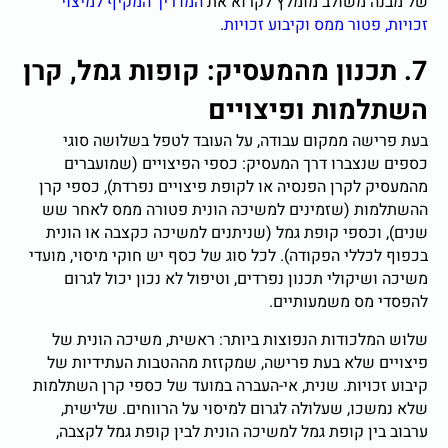
של מבנה משולב מומלץ לקרוא את
המדריך המקיף למיצוי
זכויות, פטור ממס וקיבוע זכויות
.
7. תכנון מהמעסיק: קופות גמל, קרן
השתלמות ופיצויים
בעת פרישה ממקום עבודה, על העובד לטפל בשלושה סוגי
כספים שנצברו דרך המעסיק: כספי הפיצויים (שמועברים
מהמעסיק לקרן הפנסיה או לקופת פיצויים נפרדת), כספי קרן
ההשתלמות (שזמינים למשיכה הונית פטורה ממס לאחר שש
שנים), וכספי קופת גמל (שניתנים למשיכה כקצבה או הונית
בכפוף לכללי הפקודה). לכל סוג של כסף יש חוקי מיסוי, מועדי
משיכה ושיקולי תכנון נפרדים, וטיפול לא נכון יכול לגרום
להפסדי מס משמעותיים.
שלוש המלכודות הנפוצות ביותר: ראשית, משיכה הונית של
פיצויים שלא בעת פרישה, שמקזזת מההטבות העתידיות של
קיבוע זכויות. שנית, אי-העברה במועד של כספי קרן השתלמות
שלא נמשכו, שעלולה לגרום למיסוי על הרווחים. שלישית,
ערבוב בין קופת גמל למשיכה הונית לבין קופת גמל לקצבה,