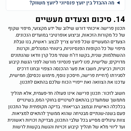
מה ההבדל בין יועץ פנסיוני ליועץ משווק?
14. סיכום וצעדים מעשיים
תכנון פרישה איכותי דורש שילוב של ידע מקצועי, מיפוי שקוף
של כל מקורות הזכאות, וביצוע אופרטיבי במועדים הנכונים.
הצעדים המעשיים שכל פורש צריך לבצע: ראשית, בנו טבלת
מיפוי של כל הקופות הפנסיוניות, ביטוחי המנהלים, וקרנות
ההשתלמות; שנית, בקשו דו"ח שנתי מכל קרן וודאו שהנתונים
מדויקים; שלישית, פנו ליועץ פנסיוני מורשה לפני הגשת קיבוע
זכויות; רביעית, חשבו את פער ההכנסה הצפוי ובחנו דרכים
לסגירתו (דחיית פרישה, חיסכון נוסף, מימוש נכסים); חמישית,
עדכנו את הצוואה ואת ייפויי הכוח שלכם בהתאם לתכנון.
חשוב לזכור: תכנון פרישה אינו פעולה חד-פעמית, אלא תהליך
מתמשך שמתעדכן בהתאם לשינויים בחוקי המס, בשינויים
בכלכלה האישית ובמצב הבריאותי. בדיקה תקופתית של התכנון
פעם בשנה-שנתיים מבטיחה שהוא ממשיך להתאים למציאות.
צוות עיגולים מסייע בכל שלבי התכנון, מבדיקת זכויות ראשונית
ועד ליווי מלא של תהליך קיבוע זכויות והגשת בקשות לרשות