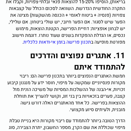
בריאות), הוסיפו 15-20% להוצאות פנאי ובלתי-צפויות, וקבלו את
התקרה החודשית הנדרשת. השוואה לסכום הכולל של קצבאות
צפויות (פנסיה + ביטוח לאומי + הכנסה מהשקעות) מציגה את
הפער שיש לסגור. אם הפער חיובי, יש שולי ביטחון. אם שלילי,
יש לבחון אופציות: דחיית הפרישה, הקטנת הוצאות, מימוש
נכסים, או הגדלת ההפקדות בשנים שעוד נותרו. דוגמת חישוב
מפורטת מופיעה ב
תכנון פרישה בזמן אי-ודאות כלכלית
.
11. אתגרים נפוצים והדרכים
להתמודד איתם
חמשת האתגרים הנפוצים ביותר בתכנון פרישה הם: ריבוי
מקורות פנסיוניים שמקשה על מיפוי, חוסר ידע על מנגנון קיבוע
זכויות, אי-הבנה של ההשלכות המסיות של משיכה הונית מול
קצבה, פערים בזכאויות בין בני זוג, וקושי להעריך את תוחלת
ההוצאות בפרישה. כל אחד מהאתגרים האלה דורש גישה
מובנית, ולעיתים סיוע מקצועי.
הדרך הטובה ביותר להתמודד עם ריבוי מקורות היא בניית טבלת
מיפוי שכוללת את שם הקרן, מספר החשבון, יתרת הצבירה, סוג