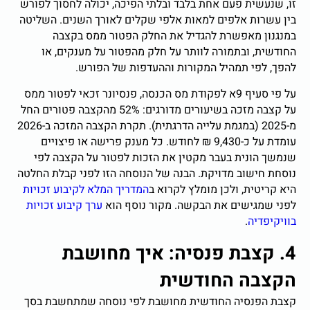
זו, שנעשית פעם אחת בלבד ובלתי הפיכה, יכולה לחסוך לפורש
בין עשרות אלפים למאות אלפי שקלים לאורך השנים. השליטה
במנגנון מאפשרת להגדיל את החלק הפטור ממס בקצבה
החודשית, ובתמורה לוותר על חלק מהפטור על מענקים, או
להפך, לפי תמהיל המקורות וההעדפות של הפורש.
על פי סעיף 9א לפקודת מס הכנסה, פנסיונר זכאי לפטור ממס
על קצבה מזכה בשיעורים מדורגים: 52% מהקצבה פטורים החל
מ-2025 (במגמת עלייה הדרגתית). תקרת הקצבה המזכה ב-2026
עומדת על כ-9,430 ₪ לחודש. כל מענק פרישה או פיצויים
שנמשך הונית בעבר מקטין את הזכות לפטור על הקצבה לפי
נוסחת חישוב מדויקת. הבנה של הנוסחה הזו לפני קבלת החלטה
היא קריטית, ולכן מומלץ לקרוא ב
המדריך המלא לקיבוע זכויות
לפני שמגישים את הבקשה. מקור נוסף הוא
ערך קיבוע זכויות
בוויקיפדיה
.
4. קצבת פנסיה: איך מחושבת
הקצבה החודשית
קצבת הפנסיה החודשית מחושבת לפי נוסחה שמתחשבת בסך