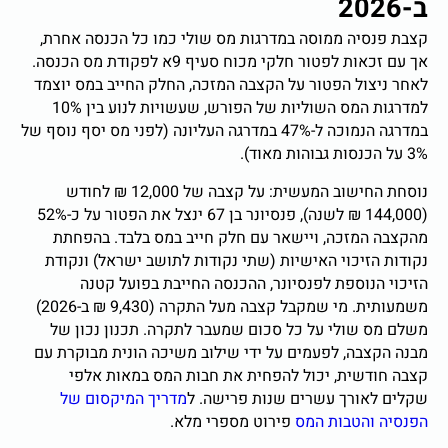
ב-2026
קצבת פנסיה ממוסה במדרגות מס שולי כמו כל הכנסה אחרת,
אך עם זכאות לפטור חלקי מכוח סעיף 9א לפקודת מס הכנסה.
לאחר ניצול הפטור על הקצבה המזכה, החלק החייב במס יוצמד
למדרגות המס השוליות של הפורש, שעשויות לנוע בין 10%
במדרגה הנמוכה ל-47% במדרגה העליונה (לפני מס יסף נוסף של
3% על הכנסות גבוהות מאוד).
נוסחת החישוב המעשית: על קצבה של 12,000 ₪ לחודש
(144,000 ₪ לשנה), פנסיונר בן 67 ינצל את הפטור על כ-52%
מהקצבה המזכה, ויישאר עם חלק חייב במס בלבד. בהפחתת
נקודות הזיכוי האישיות (שתי נקודות לתושב ישראל) ונקודת
הזיכוי הנוספת לפנסיונר, ההכנסה החייבת בפועל קטנה
משמעותית. מי שמקבל קצבה מעל התקרה (9,430 ₪ ב-2026)
משלם מס שולי על כל סכום שמעבר לתקרה. תכנון נכון של
מבנה הקצבה, לפעמים על ידי שילוב משיכה הונית מבוקרת עם
קצבה חודשית, יכול להפחית את חבות המס במאות אלפי
שקלים לאורך עשרים שנות פרישה. ל
מדריך המיקסום של
הפנסיה והטבות המס
פירוט מספרי מלא.