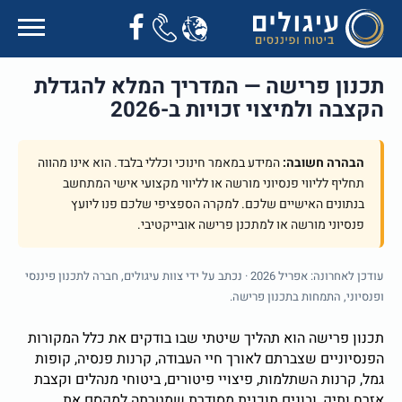
תכנון פרישה — המדריך המלא להגדלת
הקצבה ולמיצוי זכויות ב-2026
הבהרה חשובה:
המידע במאמר חינוכי וכללי בלבד. הוא אינו מהווה
תחליף לליווי פנסיוני מורשה או לליווי מקצועי אישי המתחשב
בנתונים האישיים שלכם. למקרה הספציפי שלכם פנו ליועץ
פנסיוני מורשה או למתכנן פרישה אובייקטיבי.
עודכן לאחרונה: אפריל 2026 · נכתב על ידי צוות עיגולים, חברה לתכנון פיננסי
ופנסיוני, התמחות בתכנון פרישה.
תכנון פרישה הוא תהליך שיטתי שבו בודקים את כלל המקורות
הפנסיוניים שצברתם לאורך חיי העבודה, קרנות פנסיה, קופות
גמל, קרנות השתלמות, פיצויי פיטורים, ביטוחי מנהלים וקצבת
אזרח ותיק, ובונים תוכנית מסודרת שמטרתה למקסם את