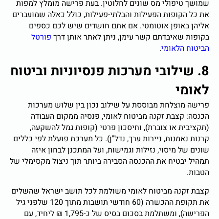
שמושך טיפולי מס שונים לחלוטין. בעת פרישה מומלץ למפות
את כל הקופות הפעילות והבלתי-פעילות, כולל כאלה שמועברים
אליהן באופן אוטומטי. אם אתם חושדים שיש לכם כספים
בקופות שאיבדתם קשר עימן, ניתן לאתר אותן דרך
פורטל
הביטוח הלאומי
.
8. שילובי מערכות פנסיוניות וביטוח
לאומי
פרישה מוצלחת מבוססת על שילוב נכון בין שלוש מערכות
הכנסה: קצבת זקנה מביטוח לאומי, פנסיה ממקום העבודה
(תקציבית או צוברת), וחיסכון פרטי (קופות גמל להשקעה,
קרנות נאמנות, ניירות ערך, נדל"ן). כל מערכת פועלת לפי כללים
שונים של מיסוי, נזילות וגמישות, ועל המתכנן לבחון איזה
תמהיל יבטיח את ההכנסה הסבירה ביותר תוך ניצול מקסימלי של
הטבות.
קצבת זקנה מביטוח לאומי משולמת לכל תושב ישראל שהשלים
את תקופת ההכשרה (60 חודשי תושבות מתוך 120 שלפני גיל
הפרישה), ומשתלמת בסכום בסיס של כ-1,795 ₪ ליחיד, עם