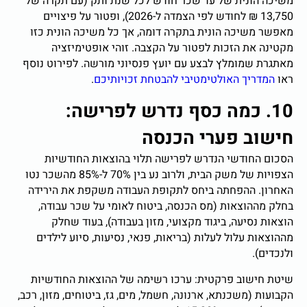
משיכה הונית של עד שכר חודש לכל שנת ותק (עם תקרה של
13,750 ₪ לחודש לפי הצמדה ל-2026), ופטור על פיצויים
מאפשר משיכה הונית בתקרה דומה, אך כל משיכה הונית כזו
מקטינה את הזכות לפטור על הקצבה. זוהי אופטימיזציה
מאתגרת שמומלץ לבצע עם יועץ פנסיוני מורשה. לפירוט נוסף
ראו
המדריך האולטימטיבי להבטחת זכויותיכם
.
10. כמה כסף נדרש לפרישה:
חישוב פערי הכנסה
הסכום החודשי הנדרש לפרישה תלוי בהוצאות החודשיות
הצפויות של משק הבית, ולרוב נע בין 70% ל-85% מהשכר נטו
האחרון. ההפחתה ביחס לתקופת העבודה משקפת את הירידה
בחלק מההוצאות (מס הכנסה, ביטוח לאומי על שכר עבודה,
הוצאות נסיעה, ביגוד מקצועי, מזון בעבודה), בעוד שחלק
מההוצאות עלול לעלות (בריאות, פנאי, נסיעות, סיוע לילדים
ולנכדים).
שיטת חישוב פרקטית: ערכו רשימה של ההוצאות החודשיות
הקבועות (משכנתא, ארנונה, חשמל, מים, גז, ביטוחים, מזון, רכב,