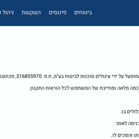
ביטוחים
פיננסים
השקעות
ניהול
.פ. 516855970, מכתובת הערבה 1, גבעת שמואל (להלן: "החברה" או "הנהלת האתר").
סכמה מלאה ומחייבת של המשתמש לכל הוראות התקנון.
ולים בו.
ניסה לאתר.
 והסכים לו.