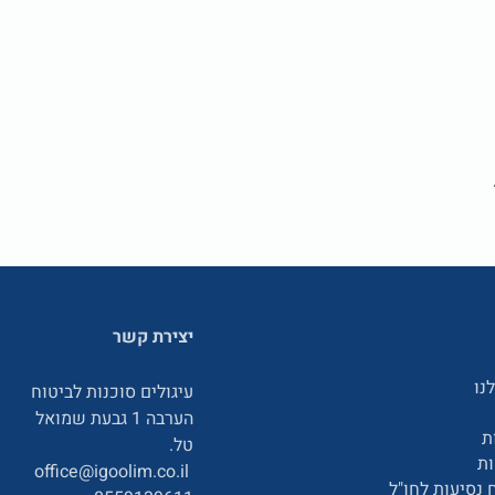
יצירת קשר
נו
עיגולים סוכנות לביטוח
הערבה 1 גבעת שמואל
ת
טל.
ת
office@igoolim.co.il
 נסיעות לחו"ל