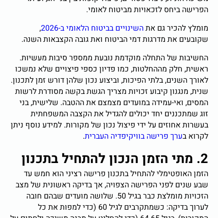
הפרישה ביחס לזכאויות מביטוח לאומי.
מומלץ להכיר גם את
השינויים בביטוח הלאומי ב-2026
,
שקובעים את מדרגות דמי הביטוח ואת גובה הקצבאות השנה.
החשיבות של התחלה מוקדמת נובעת ממספר סיבות מעשיות.
ראשית, חלק מההחלטות, כמו פדיון כספי פיצויים שלא נמשכו
לאורך השנים, בלתי הפיכות, וביצוע נכון שלהן דורש זמן לתכנון.
שנית, מנגנון קיבוע זכויות מצריך הגשת בקשה מסודרת לרשות
המסים, ואי-עמידה במועדים מצמצם את ההטבה. שלישית, בני
זוג שמתכננים יחד יכולים להגדיל את הקצבה המשפחתית
בעשרות אחוזים על ידי פיצול נכון של מקורות. למידע נוסף ניתן
לקרוא ב
ערך פרישה בוויקיפדיה העברית
.
2. מתי הזמן הנכון להתחיל בתכנון
הזמן האופטימלי להתחיל בתכנון פרישה רציני הוא חמש עד
שבע שנים לפני הפרישה הצפויה, אך בדיקה ראשונית של מצב
הזכויות מומלצת כבר בגיל 50. שלושה מועדים שבהם חובה
לערוך בדיקה: כשמתקרבים לגיל 60 (כדי למפות את כל