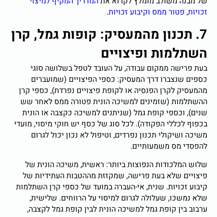
של מבנה משולב מומלץ לקרוא את
המדריך המקיף למיצוי
זכויות, פטור ממס וקיבוע זכויות
.
7. תכנון מהמעסיק: קופות גמל, קרן
השתלמות ופיצויים
בעת פרישה ממקום עבודה, על העובד לטפל בשלושה סוגי
כספים שנצברו דרך המעסיק: כספי הפיצויים (שמועברים
מהמעסיק לקרן הפנסיה או לקופת פיצויים נפרדת), כספי קרן
ההשתלמות (שזמינים למשיכה הונית פטורה ממס לאחר שש
שנים), וכספי קופת גמל (שניתנים למשיכה כקצבה או הונית
בכפוף לכללי הפקודה). לכל סוג של כסף יש חוקי מיסוי, מועדי
משיכה ושיקולי תכנון נפרדים, וטיפול לא נכון יכול לגרום
להפסדי מס משמעותיים.
שלוש המלכודות הנפוצות ביותר: ראשית, משיכה הונית של
פיצויים שלא בעת פרישה, שמקזזת מההטבות העתידיות של
קיבוע זכויות. שנית, אי-העברה במועד של כספי קרן השתלמות
שלא נמשכו, שעלולה לגרום למיסוי על הרווחים. שלישית,
ערבוב בין קופת גמל למשיכה הונית לבין קופת גמל לקצבה,