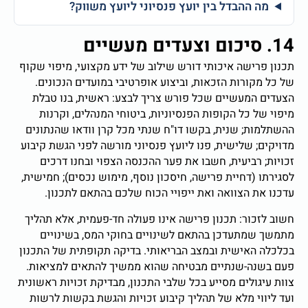
מה ההבדל בין יועץ פנסיוני ליועץ משווק?
14. סיכום וצעדים מעשיים
תכנון פרישה איכותי דורש שילוב של ידע מקצועי, מיפוי שקוף
של כל מקורות הזכאות, וביצוע אופרטיבי במועדים הנכונים.
הצעדים המעשיים שכל פורש צריך לבצע: ראשית, בנו טבלת
מיפוי של כל הקופות הפנסיוניות, ביטוחי המנהלים, וקרנות
ההשתלמות; שנית, בקשו דו"ח שנתי מכל קרן וודאו שהנתונים
מדויקים; שלישית, פנו ליועץ פנסיוני מורשה לפני הגשת קיבוע
זכויות; רביעית, חשבו את פער ההכנסה הצפוי ובחנו דרכים
לסגירתו (דחיית פרישה, חיסכון נוסף, מימוש נכסים); חמישית,
עדכנו את הצוואה ואת ייפויי הכוח שלכם בהתאם לתכנון.
חשוב לזכור: תכנון פרישה אינו פעולה חד-פעמית, אלא תהליך
מתמשך שמתעדכן בהתאם לשינויים בחוקי המס, בשינויים
בכלכלה האישית ובמצב הבריאותי. בדיקה תקופתית של התכנון
פעם בשנה-שנתיים מבטיחה שהוא ממשיך להתאים למציאות.
צוות עיגולים מסייע בכל שלבי התכנון, מבדיקת זכויות ראשונית
ועד ליווי מלא של תהליך קיבוע זכויות והגשת בקשות לרשות