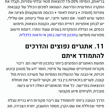
בריאות), הוסיפו 15-20% להוצאות פנאי ובלתי-צפויות, וקבלו את
התקרה החודשית הנדרשת. השוואה לסכום הכולל של קצבאות
צפויות (פנסיה + ביטוח לאומי + הכנסה מהשקעות) מציגה את
הפער שיש לסגור. אם הפער חיובי, יש שולי ביטחון. אם שלילי,
יש לבחון אופציות: דחיית הפרישה, הקטנת הוצאות, מימוש
נכסים, או הגדלת ההפקדות בשנים שעוד נותרו. דוגמת חישוב
מפורטת מופיעה ב
תכנון פרישה בזמן אי-ודאות כלכלית
.
11. אתגרים נפוצים והדרכים
להתמודד איתם
חמשת האתגרים הנפוצים ביותר בתכנון פרישה הם: ריבוי
מקורות פנסיוניים שמקשה על מיפוי, חוסר ידע על מנגנון קיבוע
זכויות, אי-הבנה של ההשלכות המסיות של משיכה הונית מול
קצבה, פערים בזכאויות בין בני זוג, וקושי להעריך את תוחלת
ההוצאות בפרישה. כל אחד מהאתגרים האלה דורש גישה
מובנית, ולעיתים סיוע מקצועי.
הדרך הטובה ביותר להתמודד עם ריבוי מקורות היא בניית טבלת
מיפוי שכוללת את שם הקרן, מספר החשבון, יתרת הצבירה, סוג