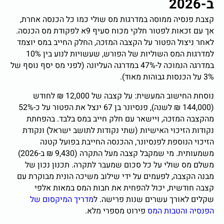
ב-2026
קצבת פנסיה ממוסה במדרגות מס שולי כמו כל הכנסה אחרת,
אך עם זכאות לפטור חלקי מכוח סעיף 9א לפקודת מס הכנסה.
לאחר ניצול הפטור על הקצבה המזכה, החלק החייב במס יוצמד
למדרגות המס השוליות של הפורש, שעשויות לנוע בין 10%
במדרגה הנמוכה ל-47% במדרגה העליונה (לפני מס יסף נוסף של
3% על הכנסות גבוהות מאוד).
נוסחת החישוב המעשית: על קצבה של 12,000 ₪ לחודש
(144,000 ₪ לשנה), פנסיונר בן 67 ינצל את הפטור על כ-52%
מהקצבה המזכה, ויישאר עם חלק חייב במס בלבד. בהפחתת
נקודות הזיכוי האישיות (שתי נקודות לתושב ישראל) ונקודת
הזיכוי הנוספת לפנסיונר, ההכנסה החייבת בפועל קטנה
משמעותית. מי שמקבל קצבה מעל התקרה (9,430 ₪ ב-2026)
משלם מס שולי על כל סכום שמעבר לתקרה. תכנון נכון של
מבנה הקצבה, לפעמים על ידי שילוב משיכה הונית מבוקרת עם
קצבה חודשית, יכול להפחית את חבות המס במאות אלפי
שקלים לאורך עשרים שנות פרישה. ל
מדריך המיקסום של
הפנסיה והטבות המס
פירוט מספרי מלא.