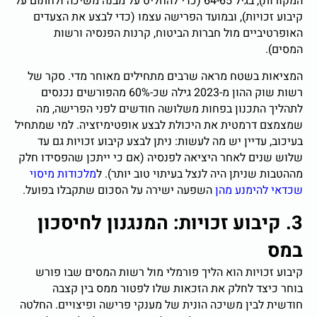
המקורות), בגיל 64-65 (כדי להחליט על מבנה משיכה ולחתום על
קיבוע זכויות), ובמועד הפרישה עצמו (כדי לבצע את הצעדים
האופרטיביים מול חברות הביטוח, קרנות הפנסיה ורשות
המסים).
המציאות בשטח מראה שרבים מתחילים מאוחר מדי. סקר של
רשות שוק ההון מ-2023 גילה שכ-60% מהפורשים נכנסים
לתהליך התכנון בפחות משלושה חודשים לפני הפרישה, מה
שמצמצם דרמטית את היכולת לבצע אופטימיזציה. למי שמתחיל
בעיכוב, עדיין יש מה לעשות: ניתן לבצע קיבוע זכויות גם עד
שלוש שנים לאחר היציאה לפנסיה (אם כי ייתכן שהפסידו חלק
מההטבות שניתן היה לנצל בעיתוי טוב יותר). ל
מלכודות מיסוי
שכדאי להימנע מהן
השפעה ישירה על הסכום שתקבלו בפועל.
3. קיבוע זכויות: המנגנון לחיסכון
במס
קיבוע זכויות הוא הליך פורמלי מול רשות המסים שבו פורש
בוחר כיצד לחלק את הזכאות שלו לפטור ממס בין קצבה
חודשית לבין משיכה הונית של מענקי פרישה ופיצויים. החלטה