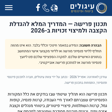
תכנון פרישה — המדריך המלא להגדלת
הקצבה ולמיצוי זכויות ב-2026
הבהרה חשובה:
המידע במאמר חינוכי וכללי בלבד. הוא אינו מהווה
תחליף לליווי פנסיוני מורשה או לליווי מקצועי אישי המתחשב
בנתונים האישיים שלכם. למקרה הספציפי שלכם פנו ליועץ
פנסיוני מורשה או למתכנן פרישה אובייקטיבי.
עודכן לאחרונה: אפריל 2026 · נכתב על ידי צוות עיגולים, חברה לתכנון פיננסי
ופנסיוני, התמחות בתכנון פרישה.
תכנון פרישה הוא תהליך שיטתי שבו בודקים את כלל המקורות
הפנסיוניים שצברתם לאורך חיי העבודה, קרנות פנסיה, קופות
גמל, קרנות השתלמות, פיצויי פיטורים, ביטוחי מנהלים וקצבת
אזרח ותיק, ובונים תוכנית מסודרת שמטרתה למקסם את