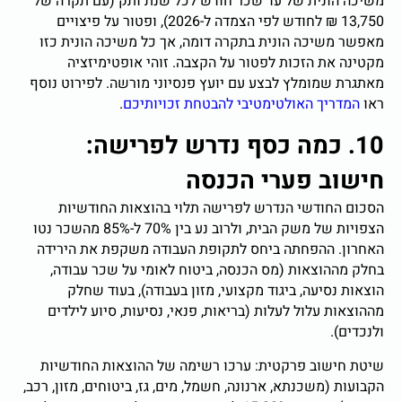
משיכה הונית של עד שכר חודש לכל שנת ותק (עם תקרה של
13,750 ₪ לחודש לפי הצמדה ל-2026), ופטור על פיצויים
מאפשר משיכה הונית בתקרה דומה, אך כל משיכה הונית כזו
מקטינה את הזכות לפטור על הקצבה. זוהי אופטימיזציה
מאתגרת שמומלץ לבצע עם יועץ פנסיוני מורשה. לפירוט נוסף
ראו
המדריך האולטימטיבי להבטחת זכויותיכם
.
10. כמה כסף נדרש לפרישה:
חישוב פערי הכנסה
הסכום החודשי הנדרש לפרישה תלוי בהוצאות החודשיות
הצפויות של משק הבית, ולרוב נע בין 70% ל-85% מהשכר נטו
האחרון. ההפחתה ביחס לתקופת העבודה משקפת את הירידה
בחלק מההוצאות (מס הכנסה, ביטוח לאומי על שכר עבודה,
הוצאות נסיעה, ביגוד מקצועי, מזון בעבודה), בעוד שחלק
מההוצאות עלול לעלות (בריאות, פנאי, נסיעות, סיוע לילדים
ולנכדים).
שיטת חישוב פרקטית: ערכו רשימה של ההוצאות החודשיות
הקבועות (משכנתא, ארנונה, חשמל, מים, גז, ביטוחים, מזון, רכב,