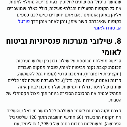
שמושך טיפולי מס שונים לחלוטין. בעת פרישה מומלץ למפות
את כל הקופות הפעילות והבלתי-פעילות, כולל כאלה שמועברים
אליהן באופן אוטומטי. אם אתם חושדים שיש לכם כספים
בקופות שאיבדתם קשר עימן, ניתן לאתר אותן דרך
פורטל
הביטוח הלאומי
.
8. שילובי מערכות פנסיוניות וביטוח
לאומי
פרישה מוצלחת מבוססת על שילוב נכון בין שלוש מערכות
הכנסה: קצבת זקנה מביטוח לאומי, פנסיה ממקום העבודה
(תקציבית או צוברת), וחיסכון פרטי (קופות גמל להשקעה,
קרנות נאמנות, ניירות ערך, נדל"ן). כל מערכת פועלת לפי כללים
שונים של מיסוי, נזילות וגמישות, ועל המתכנן לבחון איזה
תמהיל יבטיח את ההכנסה הסבירה ביותר תוך ניצול מקסימלי של
הטבות.
קצבת זקנה מביטוח לאומי משולמת לכל תושב ישראל שהשלים
את תקופת ההכשרה (60 חודשי תושבות מתוך 120 שלפני גיל
הפרישה), ומשתלמת בסכום בסיס של כ-1,795 ₪ ליחיד, עם