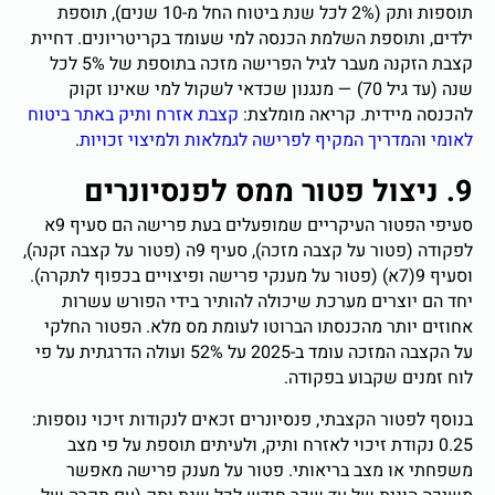
תוספות ותק (2% לכל שנת ביטוח החל מ-10 שנים), תוספת
ילדים, ותוספת השלמת הכנסה למי שעומד בקריטריונים. דחיית
קצבת הזקנה מעבר לגיל הפרישה מזכה בתוספת של 5% לכל
שנה (עד גיל 70) — מנגנון שכדאי לשקול למי שאינו זקוק
להכנסה מיידית. קריאה מומלצת:
קצבת אזרח ותיק באתר ביטוח
לאומי
ו
המדריך המקיף לפרישה לגמלאות ולמיצוי זכויות
.
9. ניצול פטור ממס לפנסיונרים
סעיפי הפטור העיקריים שמופעלים בעת פרישה הם סעיף 9א
לפקודה (פטור על קצבה מזכה), סעיף 9ה (פטור על קצבה זקנה),
וסעיף 9(7א) (פטור על מענקי פרישה ופיצויים בכפוף לתקרה).
יחד הם יוצרים מערכת שיכולה להותיר בידי הפורש עשרות
אחוזים יותר מהכנסתו הברוטו לעומת מס מלא. הפטור החלקי
על הקצבה המזכה עומד ב-2025 על 52% ועולה הדרגתית על פי
לוח זמנים שקבוע בפקודה.
בנוסף לפטור הקצבתי, פנסיונרים זכאים לנקודות זיכוי נוספות:
0.25 נקודת זיכוי לאזרח ותיק, ולעיתים תוספת על פי מצב
משפחתי או מצב בריאותי. פטור על מענק פרישה מאפשר