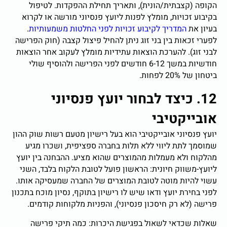
הקופה (קצבתית/הונית), ותאריך תחילת ההפקדות. לטיפול
בקיבוע זכויות, מומלץ לפנות ליועץ פנסיוני מורשה או לקרוא
בעיון את
המדריך לקיבוע זכויות לפני החלטות משמעותיות
.
לפערי זכאות בין בני זוג ניתן להחיל פיצול קצבה (חוק הפרישה
לבני זוג). להערכת הוצאות עתידיות מומלץ לעקוב אחר הוצאות
חודשיות במשך 6-12 חודשים לפני הפרישה ולהוסיף שולי
ביטחון של 20% לפחות.
12. כיצד לבחור יועץ פנסיוני
אובייקטיבי
יועץ פנסיוני אובייקטיבי הוא בעל רישיון מטעם רשות שוק ההון
שמוסמך לתת ליווי ללא תלות בחברה ספציפית, ושכרו מגיע
מהלקוח ולא מעמלות מהמוצרים שהוא מציע. ההבחנה בין יועץ
ליועץ-משווק חיונית: הראשון פועל לטובת הלקוח בלבד, השני
עשוי להיות מוטה לטובת המוצרים של החברה שמעסיקה אותו.
לפני בחירת יועץ ודאו שיש לו רישיון בתוקף, נסיון מוכח בתכנון
פרישה (לא רק חיסכון פנסיוני), והפניות מלקוחות קודמים.
שאלות שכדאי לשאול בפגישת היכרות: כמה תיקי פרישה