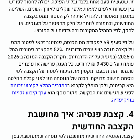
זו, שנעשית פעם אחת בלבד ובלתי הפיכה, יכולה לחסוך לפורש
בין עשרות אלפים למאות אלפי שקלים לאורך השנים. השליטה
במנגנון מאפשרת להגדיל את החלק הפטור ממס בקצבה
החודשית, ובתמורה לוותר על חלק מהפטור על מענקים, או
להפך, לפי תמהיל המקורות וההעדפות של הפורש.
על פי סעיף 9א לפקודת מס הכנסה, פנסיונר זכאי לפטור ממס
על קצבה מזכה בשיעורים מדורגים: 52% מהקצבה פטורים החל
מ-2025 (במגמת עלייה הדרגתית). תקרת הקצבה המזכה ב-2026
עומדת על כ-9,430 ₪ לחודש. כל מענק פרישה או פיצויים
שנמשך הונית בעבר מקטין את הזכות לפטור על הקצבה לפי
נוסחת חישוב מדויקת. הבנה של הנוסחה הזו לפני קבלת החלטה
היא קריטית, ולכן מומלץ לקרוא ב
המדריך המלא לקיבוע זכויות
לפני שמגישים את הבקשה. מקור נוסף הוא
ערך קיבוע זכויות
בוויקיפדיה
.
4. קצבת פנסיה: איך מחושבת
הקצבה החודשית
קצבת הפנסיה החודשית מחושבת לפי נוסחה שמתחשבת בסך